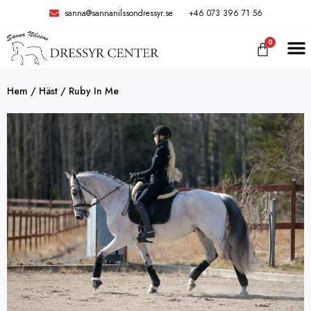
sanna@sannanilssondressyr.se
+46 073 396 71 56
0
Hem
/
Häst
/ Ruby In Me