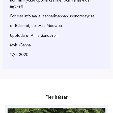
hon får mycket uppmärksamhet och tränas/rids
mycket!
För mer info maila: sanna@sannanilssondressyr.se
e: Rubinrot, ue: Mas Media xx
Uppfödare: Anna Sandström
Mvh /Sanna
17/4 2020
Fler hästar