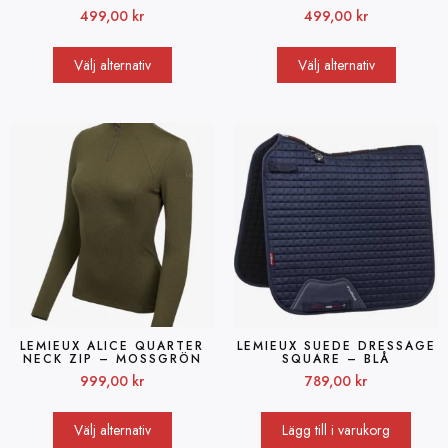
499,00
kr
499,00
kr
Välj alternativ
Välj alternativ
LEMIEUX ALICE QUARTER
LEMIEUX SUEDE DRESSAGE
NECK ZIP – MOSSGRÖN
SQUARE – BLÅ
999,00
kr
789,00
kr
Välj alternativ
Lägg till i varukorg