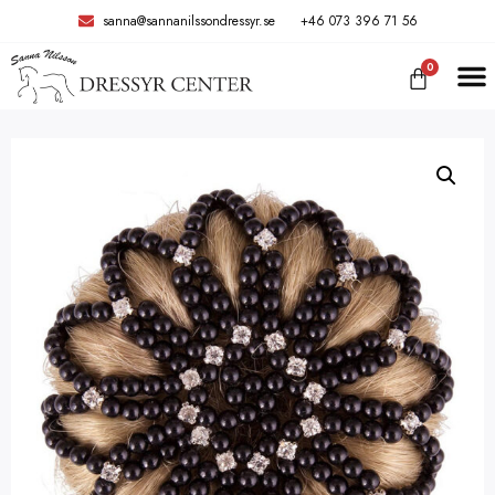
sanna@sannanilssondressyr.se
+46 073 396 71 56
0
TRÄNIN