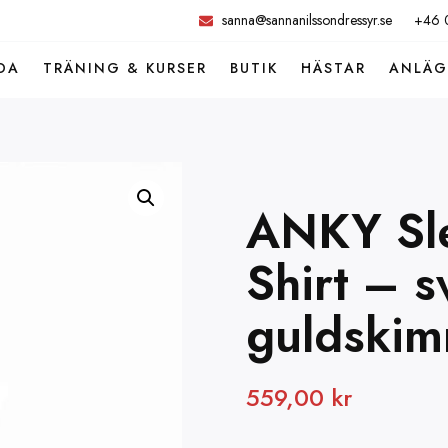
sanna@sannanilssondressyr.se
+46 
DA
TRÄNING & KURSER
BUTIK
HÄSTAR
ANLÄ
ANKY Sle
Shirt – 
guldski
559,00
kr