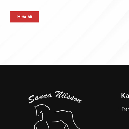
Hitta hit
Ka
Trä