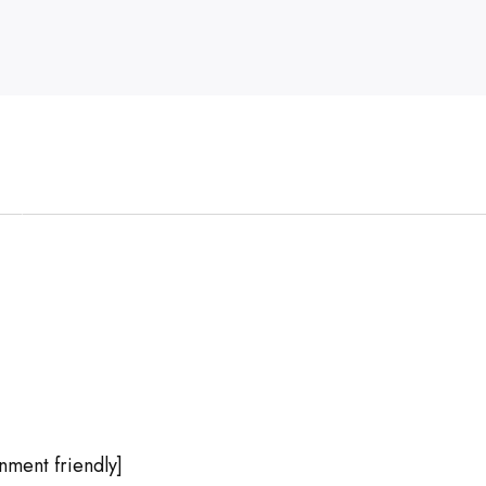
N
onment friendly]