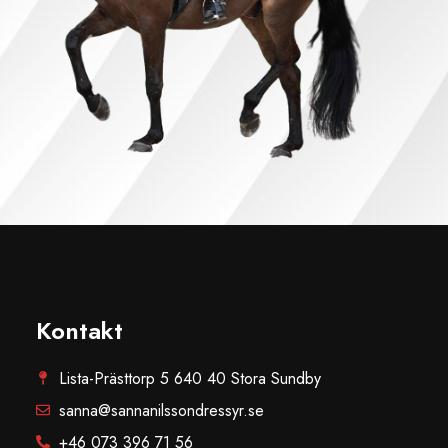
Kontakt
Lista-Prästtorp 5 640 40 Stora Sundby
sanna@sannanilssondressyr.se
+46 073 396 71 56