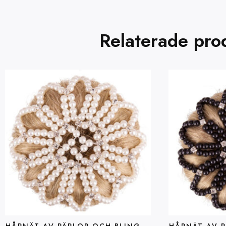
Relaterade pro
HÅRNÄT AV PÄRLOR OCH BLING –
HÅRNÄT AV P