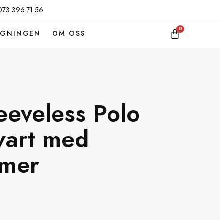
073 396 71 56
0
GGNINGEN
OM OSS
eveless Polo
svart med
mmer