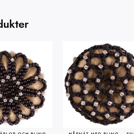
dukter
ÄRLOR OCH BLING –
HÅRNÄT MED BLING – SV