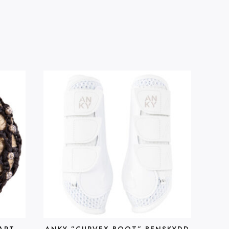
ART
ANKY ”CURVEX BOOT” BENSKYDD