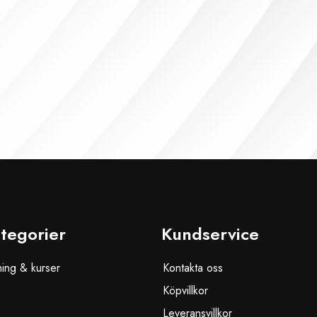
tegorier
Kundservice
ning & kurser
Kontakta oss
Köpvillkor
Leveransvillkor