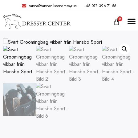
sanna@sannanilssondressyr.se
+46 073 396 71 56
0
TRÄNIN