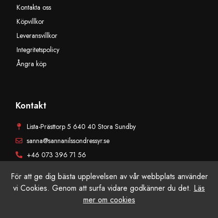
Kontakta oss
Köpvillkor
Leveransvillkor
Integritetspolicy
Ångra köp
Kontakt
Lista-Prästtorp 5 640 40 Stora Sundby
sanna@sannanilssondressyr.se
+46 073 396 71 56
För att ge dig bästa upplevelsen av vår webbplats använder
vi Cookies. Genom att surfa vidare godkänner du det.
Läs
mer om cookies
© Sanna Nilsson Dressyr AB, Alla rättigheter reserverade. Producerad