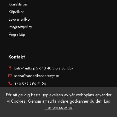
Kontakta oss
Köpvillkor
Leveransvillkor
Integritetspolicy
Ångra köp
Kontakt
Lista-Prästtorp 5 640 40 Stora Sundby
sanna@sannanilssondressyr.se
+46 073 396 71 56
För att ge dig bästa upplevelsen av vår webbplats använder
vi Cookies. Genom att surfa vidare godkänner du det.
Läs
mer om cookies
© Sanna Nilsson Dressyr AB, Alla rättigheter reserverade. Producerad