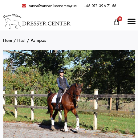
sanna@sannanilssondressyr.se
+46 073 396 71 56
0
TRÄNIN
Hem
/
Häst
/ Pampas