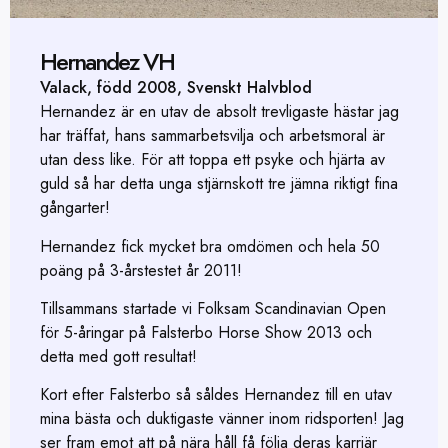
Hernandez VH
Valack, född 2008, Svenskt Halvblod
Hernandez är en utav de absolt trevligaste hästar jag
har träffat, hans sammarbetsvilja och arbetsmoral är
utan dess like. För att toppa ett psyke och hjärta av
guld så har detta unga stjärnskott tre jämna riktigt fina
gångarter!
Hernandez fick mycket bra omdömen och hela 50
poäng på 3-årstestet år 2011!
Tillsammans startade vi Folksam Scandinavian Open
för 5-åringar på Falsterbo Horse Show 2013 och
detta med gott resultat!
Kort efter Falsterbo så såldes Hernandez till en utav
mina bästa och duktigaste vänner inom ridsporten! Jag
ser fram emot att på nära håll få följa deras karriär