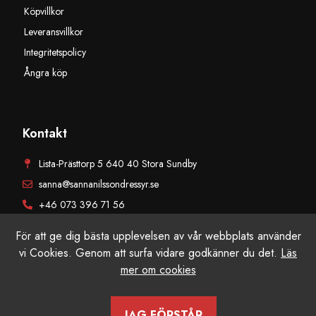
Köpvillkor
Leveransvillkor
Integritetspolicy
Ångra köp
Kontakt
Lista-Prästtorp 5 640 40 Stora Sundby
sanna@sannanilssondressyr.se
+46 073 396 71 56
För att ge dig bästa upplevelsen av vår webbplats använder
vi Cookies. Genom att surfa vidare godkänner du det.
Läs
mer om cookies
© Sanna Nilsson Dressyr AB, Alla rättigheter reserverade. Producerad
av Grafikfabriken
JAG FÖRSTÅR