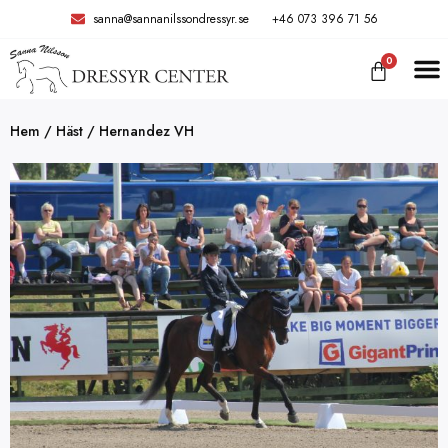
sanna@sannanilssondressyr.se
+46 073 396 71 56
0
TRÄNIN
Hem
/
Häst
/ Hernandez VH