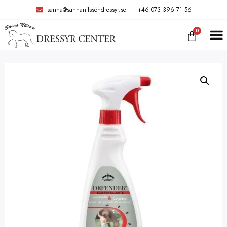
sanna@sannanilssondressyr.se
+46 073 396 71 56
0
TRÄNIN