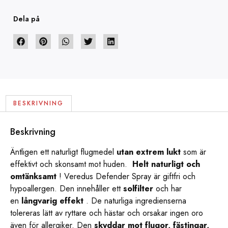
Dela på
BESKRIVNING
Beskrivning
Äntligen ett naturligt flugmedel
utan extrem lukt
som är
effektivt och skonsamt mot huden.
Helt naturligt och
omtänksamt
! Veredus Defender Spray är giftfri och
hypoallergen. Den innehåller ett
solfilter
och har
en
långvarig effekt
. De naturliga ingredienserna
tolereras lätt av ryttare och hästar och orsakar ingen oro
även för allergiker. Den
skyddar mot flugor, fästingar,