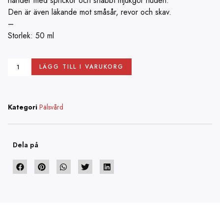
händer med sprickor och snabbt mjukgör huden.
Den är även läkande mot småsår, revor och skav.
–
Storlek: 50 ml
LÄGG TILL I VARUKORG
Kategori
Pälsvård
Dela på