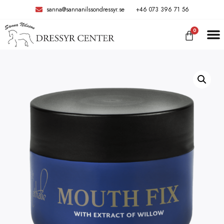
sanna@sannanilssondressyr.se
+46 073 396 71 56
0
TRÄNIN