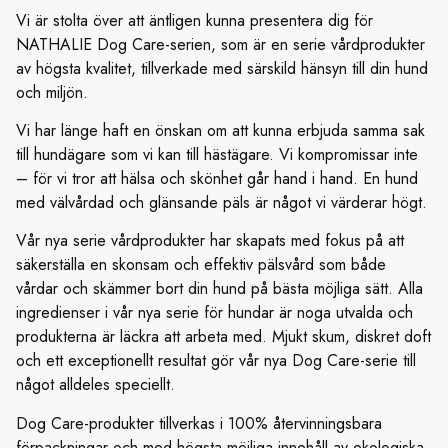
Vi är stolta över att äntligen kunna presentera dig för
NATHALIE Dog Care-serien, som är en serie vårdprodukter
av högsta kvalitet, tillverkade med särskild hänsyn till din hund
och miljön.
Vi har länge haft en önskan om att kunna erbjuda samma sak
till hundägare som vi kan till hästägare. Vi kompromissar inte
– för vi tror att hälsa och skönhet går hand i hand. En hund
med välvårdad och glänsande päls är något vi värderar högt.
Vår nya serie vårdprodukter har skapats med fokus på att
säkerställa en skonsam och effektiv pälsvård som både
vårdar och skämmer bort din hund på bästa möjliga sätt. Alla
ingredienser i vår nya serie för hundar är noga utvalda och
produkterna är läckra att arbeta med. Mjukt skum, diskret doft
och ett exceptionellt resultat gör vår nya Dog Care-serie till
något alldeles speciellt.
Dog Care-produkter tillverkas i 100% återvinningsbara
förpackningar och med högsta möjliga innehåll av ekologiska