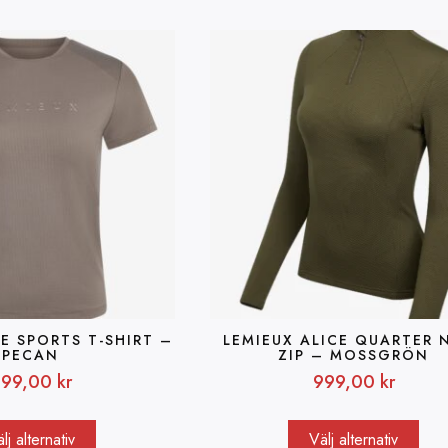
E SPORTS T-SHIRT –
LEMIEUX ALICE QUARTER 
PECAN
ZIP – MOSSGRÖN
99,00
kr
999,00
kr
lj alternativ
Välj alternativ