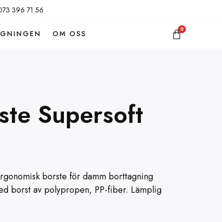
073 396 71 56
0
GGNINGEN
OM OSS
ste Supersoft
rgonomisk borste för damm borttagning
med borst av polypropen, PP-fiber. Lämplig