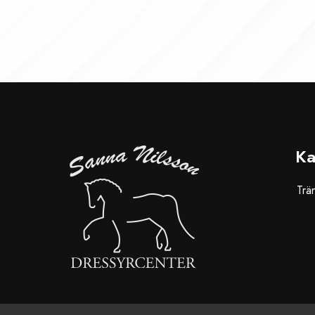
Ka
Trä