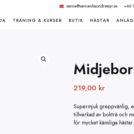
sanna@sannanilssondressyr.se
+46 
DA
TRÄNING & KURSER
BUTIK
HÄSTAR
ANLÄ
Midjebor
219,00
kr
Supermjuk greppvänlig, e
tillverkad av bokträ och 
för mycket känsliga hästar.