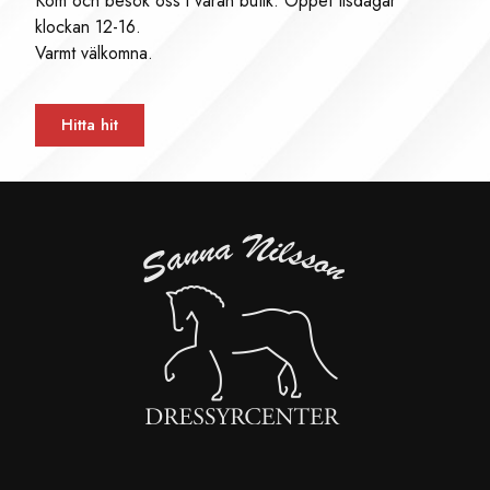
Kom och besök oss i våran butik. Öppet tisdagar
klockan 12-16.
Varmt välkomna.
Hitta hit