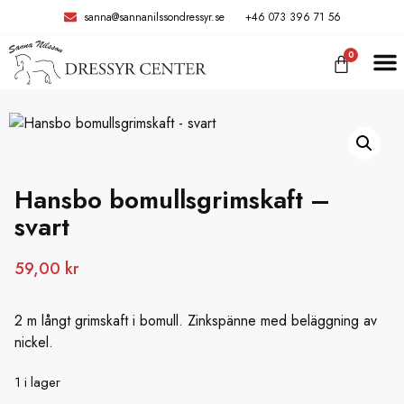
sanna@sannanilssondressyr.se
+46 073 396 71 56
0
Hansbo bomullsgrimskaft –
svart
59,00
kr
2 m långt grimskaft i bomull. Zinkspänne med beläggning av
nickel.
1 i lager