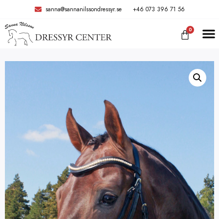
sanna@sannanilssondressyr.se
+46 073 396 71 56
0
TRÄNIN