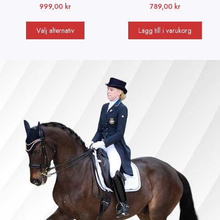
999,00
kr
789,00
kr
Välj alternativ
Lägg till i varukorg