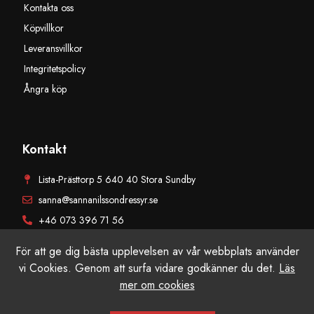
Kontakta oss
Köpvillkor
Leveransvillkor
Integritetspolicy
Ångra köp
Kontakt
Lista-Prästtorp 5 640 40 Stora Sundby
sanna@sannanilssondressyr.se
+46 073 396 71 56
För att ge dig bästa upplevelsen av vår webbplats använder
vi Cookies. Genom att surfa vidare godkänner du det.
Läs
mer om cookies
© Sanna Nilsson Dressyr AB, Alla rättigheter reserverade. Producerad