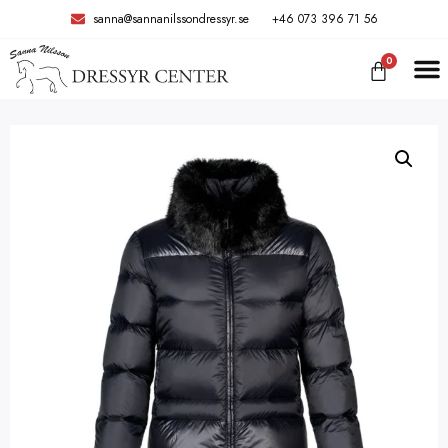
sanna@sannanilssondressyr.se
+46 073 396 71 56
0