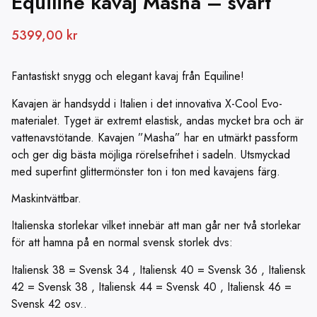
Equiline kavaj Masha – svart
5399,00
kr
Fantastiskt snygg och elegant kavaj från Equiline!
Kavajen är handsydd i Italien i det innovativa X-Cool Evo-
materialet. Tyget är extremt elastisk, andas mycket bra och är
vattenavstötande. Kavajen ”Masha” har en utmärkt passform
och ger dig bästa möjliga rörelsefrihet i sadeln. Utsmyckad
med superfint glittermönster ton i ton med kavajens färg.
Maskintvättbar.
Italienska storlekar vilket innebär att man går ner två storlekar
för att hamna på en normal svensk storlek dvs:
Italiensk 38 = Svensk 34 , Italiensk 40 = Svensk 36 , Italiensk
42 = Svensk 38 , Italiensk 44 = Svensk 40 , Italiensk 46 =
Svensk 42 osv..