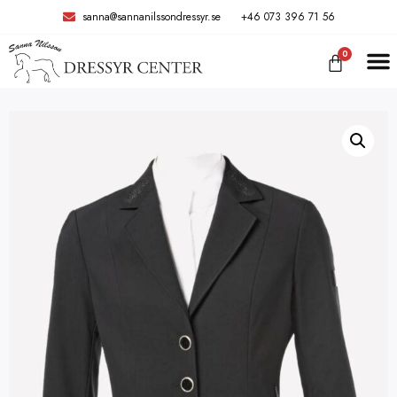
sanna@sannanilssondressyr.se
+46 073 396 71 56
0