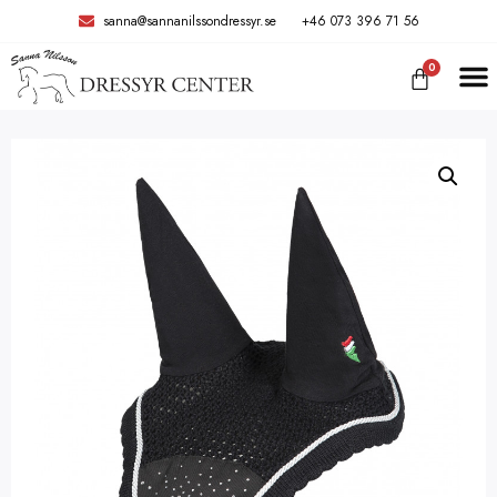
sanna@sannanilssondressyr.se
+46 073 396 71 56
0