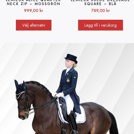
LEMIEUX ALICE QUARTER
LEMIEUX SUEDE DRESSAGE
NECK ZIP – MOSSGRÖN
SQUARE – BLÅ
999,00
kr
789,00
kr
Välj alternativ
Lägg till i varukorg