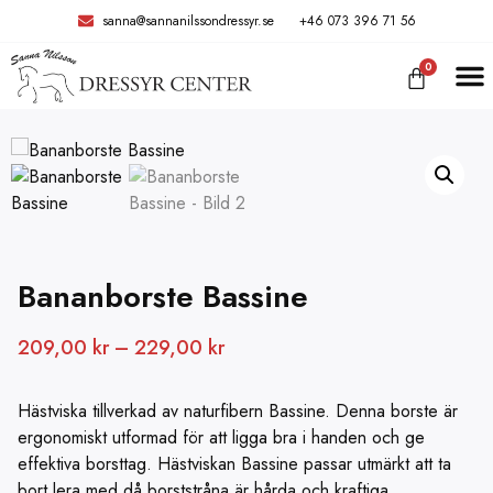
sanna@sannanilssondressyr.se
+46 073 396 71 56
0
TRÄNIN
Bananborste Bassine
209,00
kr
–
229,00
kr
Hästviska tillverkad av naturfibern Bassine. Denna borste är
ergonomiskt utformad för att ligga bra i handen och ge
effektiva borsttag. Hästviskan Bassine passar utmärkt att ta
bort lera med då borststråna är hårda och kraftiga.