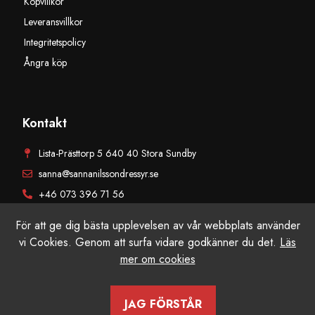
Köpvillkor
Leveransvillkor
Integritetspolicy
Ångra köp
Kontakt
Lista-Prästtorp 5 640 40 Stora Sundby
sanna@sannanilssondressyr.se
+46 073 396 71 56
För att ge dig bästa upplevelsen av vår webbplats använder
vi Cookies. Genom att surfa vidare godkänner du det.
Läs
mer om cookies
© Sanna Nilsson Dressyr AB, Alla rättigheter reserverade. Producerad
av Grafikfabriken
JAG FÖRSTÅR