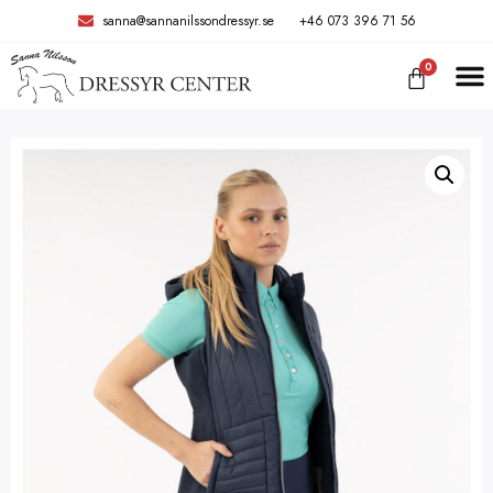
sanna@sannanilssondressyr.se
+46 073 396 71 56
0
TRÄNIN