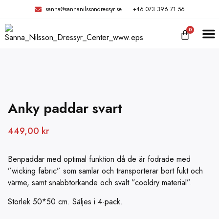
sanna@sannanilssondressyr.se
+46 073 396 71 56
0
TRÄNIN
Anky paddar svart
449,00
kr
Benpaddar med optimal funktion då de är fodrade med
”wicking fabric” som samlar och transporterar bort fukt och
värme, samt snabbtorkande och svalt ”cooldry material”.
Storlek 50*50 cm. Säljes i 4-pack.