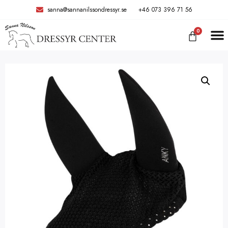
sanna@sannanilssondressyr.se
+46 073 396 71 56
0