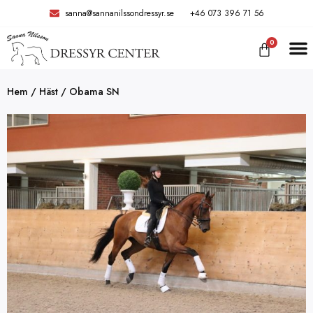
sanna@sannanilssondressyr.se
+46 073 396 71 56
0
TRÄNIN
Hem
/
Häst
/ Obama SN