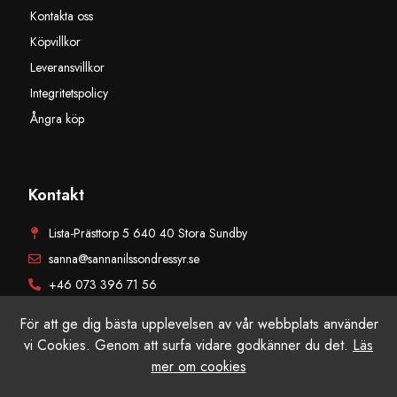
Kontakta oss
Köpvillkor
Leveransvillkor
Integritetspolicy
Ångra köp
Kontakt
Lista-Prästtorp 5 640 40 Stora Sundby
sanna@sannanilssondressyr.se
+46 073 396 71 56
För att ge dig bästa upplevelsen av vår webbplats använder
vi Cookies. Genom att surfa vidare godkänner du det.
Läs
mer om cookies
© Sanna Nilsson Dressyr AB, Alla rättigheter reserverade. Producerad