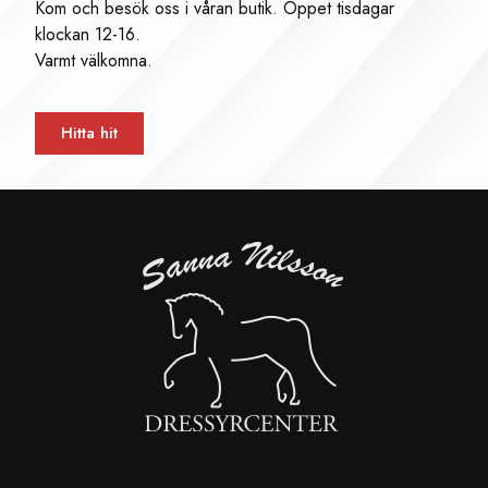
Kom och besök oss i våran butik. Öppet tisdagar
klockan 12-16.
Varmt välkomna.
Hitta hit