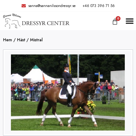
sanna@sannanilssondressyr.se
+46 073 396 71 56
0
TRÄNIN
Hem
/
Häst
/ Mistral